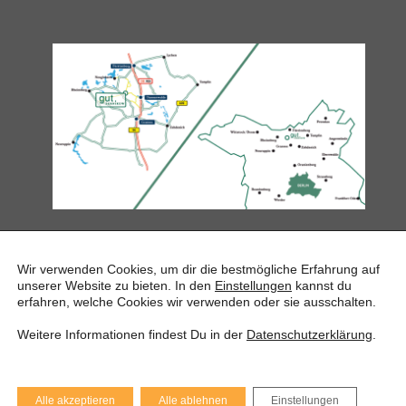
ANGEBOTE & AKTIVITÄTEN
Wir verwenden Cookies, um dir die bestmögliche Erfahrung auf
unserer Website zu bieten. In den
Einstellungen
kannst du
VERANSTALTUNGEN
erfahren, welche Cookies wir verwenden oder sie ausschalten.
AUSSTELLUNGEN
GESCHICHTE & GESCHICHTEN
Weitere Informationen findest Du in der
Datenschutzerklärung
.
UMGEBUNG
ARCHIV
IMPRESSUM
Alle akzeptieren
Alle ablehnen
Einstellungen