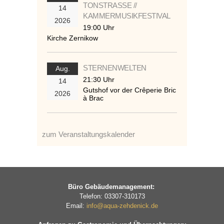
TONSTRASSE //
14
KAMMERMUSIKFESTIVAL
2026
19:00 Uhr
Kirche Zernikow
STERNENWELTEN
Aug.
21:30 Uhr
14
Gutshof vor der Crêperie Bric
2026
à Brac
zum Veranstaltungskalender
Büro Gebäudemanagement:
Telefon: 03307-310173
Email:
info@aqua-zehdenick.de