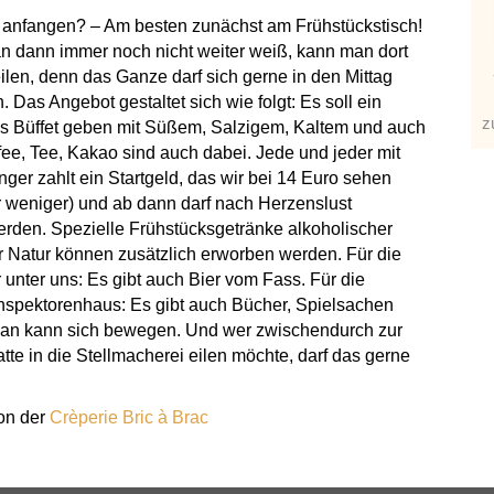
 anfangen? – Am besten zunächst am Frühstückstisch!
 dann immer noch nicht weiter weiß, kann man dort
ilen, denn das Ganze darf sich gerne in den Mittag
 Das Angebot gestaltet sich wie folgt: Es soll ein
z
es Büffet geben mit Süßem, Salzigem, Kaltem und auch
e, Tee, Kakao sind auch dabei. Jede und jeder mit
ger zahlt ein Startgeld, das wir bei 14 Euro sehen
r weniger) und ab dann darf nach Herzenslust
erden. Spezielle Frühstücksgetränke alkoholischer
r Natur können zusätzlich erworben werden. Für die
unter uns: Es gibt auch Bier vom Fass. Für die
nspektorenhaus: Es gibt auch Bücher, Spielsachen
Man kann sich bewegen. Und wer zwischendurch zur
atte in die Stellmacherei eilen möchte, darf das gerne
on der
Crèperie Bric à Brac