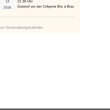
14
21:30 Uhr
Gutshof vor der Crêperie Bric à Brac
2026
um Veranstaltungskalender