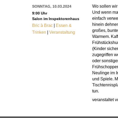
Wo sollen wir
SONNTAG, 10.03.2024
Und wenn man
9:00 Uhr
einfach verwe
Salon im Inspektorenhaus
hinein dehnen.
Bric à Brac
|
Essen &
großes, bunt
Trinken
|
Veranstaltung
Warmem. Kaffe
Frühstückshun
(Kinder siche
zugegriffen w
oder sonstige
Frühschopper 
Neulinge im I
und Spiele. 
Tischtennispl
tun.
veranstaltet v