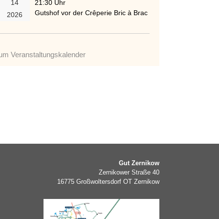
14
21:30 Uhr
Gutshof vor der Crêperie Bric à Brac
2026
um Veranstaltungskalender
Gut Zernikow
Zernikower Straße 40
16775 Großwoltersdorf OT Zernikow