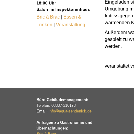
Eingeladen s
18:00 Uhr
Umgebung mit
Salon im Inspektorenhaus
Imbiss gegen
Bric à Brac
|
Essen &
wärmenden Ka
Trinken
|
Veranstaltung
Außerdem wart
gespielt zu w
werden.
veranstaltet 
Büro Gebäudemanagement:
Telefon: 03307-310173
Email:
info@aqua-zehdenick.de
Anfragen zu Gastronomie und
Übernachtungen:
Bric à Brac