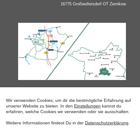
16775 Großwoltersdorf OT Zernikow
ANGEBOTE & AKTIVITÄTEN
Wir verwenden Cookies, um dir die bestmögliche Erfahrung auf
unserer Website zu bieten. In den
Einstellungen
kannst du
VERANSTALTUNGEN
erfahren, welche Cookies wir verwenden oder sie ausschalten.
AUSSTELLUNGEN
GESCHICHTE & GESCHICHTEN
Weitere Informationen findest Du in der
Datenschutzerklärung
.
UMGEBUNG
ARCHIV