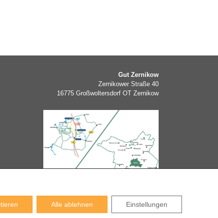
Gut Zernikow
Zernikower Straße 40
16775 Großwoltersdorf OT Zernikow
tieren
Alle ablehnen
Einstellungen