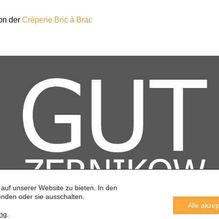
von der
Crèperie Bric à Brac
auf unserer Website zu bieten. In den
nden oder sie ausschalten.
Alle akzep
ung
.