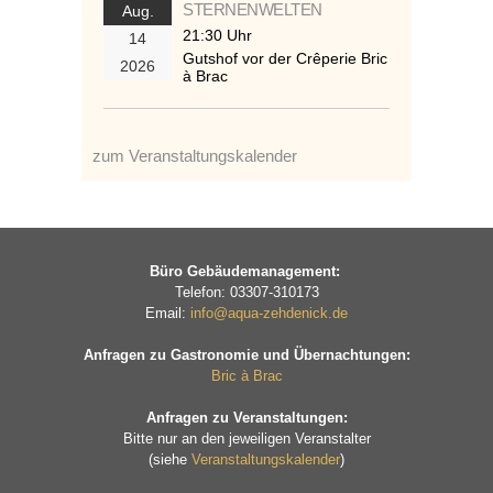
STERNENWELTEN
Aug.
21:30 Uhr
14
Gutshof vor der Crêperie Bric
2026
à Brac
zum Veranstaltungskalender
Büro Gebäudemanagement:
Telefon: 03307-310173
Email:
info@aqua-zehdenick.de
Anfragen zu Gastronomie und Übernachtungen:
Bric à Brac
Anfragen zu Veranstaltungen:
Bitte nur an den jeweiligen Veranstalter
(siehe
Veranstaltungskalender
)